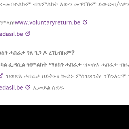
ገረ-መበቆልኩም ብዝምልከት እውን መገሻኹም ይውድብ/የቃ
ምምላስ፧
www.voluntaryreturn.be
dasil.be
ዕከን ሓበሬታ ገለ ጌጋ ዶ ረኺብኩም?
ካል ፌዳሲል ዝምልከት ማዕከን ሓበሬታ
ዝወጽእ ሓበሬታ ብዙሕ
ዝወጽእ ሓበሬታ ዘይቅኑዕ ኰይኑ ምስዝጸንሕ፡ ንኽንእርሞ ዝ
edasil.be
ኢመይል ስደዱ