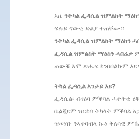
ንትካል ፌዳሲል ዝምልከት ማዕከ
እዚ
ፍሉይ ናውቲ ድልያ ተጠቐሙ።
ንትካል ፌዳሲል ዝምልከት ማዕከን 
ፌዳሲል ዝምልከት ማዕከን ሓበሬታ
ም
ጠውቑ እሞ ጽሑፍ ክንበበልኩም እዩ
ትካል ፌዳሲል እንታይ እዩ?
ፌዳሲል፡ ብዛዕባ ምቕባል ሓተትቲ ዕቝ
ቤልጂዩም ዝርከባ ትካላት ምቕባል ኣ
ዝወሃቡ ንኣቀባብላ ኰነ ቅለሳዊ ምኽ