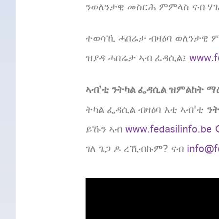
ንወለንታዊ መስርሕ ምምላስ ናብ ሃ
ተወሳኺ ሓበሬታ ብዛዕባ ወለንታዊ 
ዝያዳ ሓበሬታ ኣብ ፈዳሲል፤
www.fe
ኣብ’ቲ ንትካል ፌዳሲል ዝምልከት ማ
ንት
ትካል ፌዳሲል ብዛዕባ እቲ ኣብ'ቲ
ይኹን ኣብ
www.fedasilinfo.be
ገለ ጌጋ ዶ ረኺብኩም? ናብ
info@f