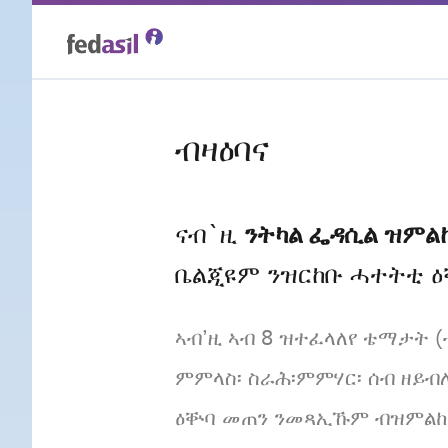
Skip
to
main
ብዛዕባና
content
ንትካል ፌዳሲል ዝምል
ናብ`ዚ
ቤልጂዩም ንዝርከቡ ሓተትቲ ዕ
ኣብ’ዚ ኣብ 8 ዝተፈላለየ ቴማታት (
ምምላስ፡ ስራሕ፡ምምሃር፡ ሰብ ዘይብ
ዕቝባ መጠን ንመጻኢኹም ብዝምልከ