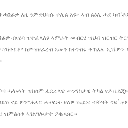
ን ሓበሬታ
እዚ ንምድህሳሱ ቀሊል እዩ፦ ኣብ ልዕሊ ሓደ ካብ'
ሓበሬታ
ብዛዕባ ዝተፈላለዩ ኣምራት መብርሂ ዝህብ ዝርዝር ትር
ሳኻትኩም ከምዝዘራረብ እውን ክትገብሩ ትኽእሉ ኢኹም፦ ኣ
።
ባ ሓላፍነት ዝስከም ፈደራላዊ መንግስታዊ ትካል ናይ ቤልጂዩ
ጋይሽ ናይ ምምሕዳር ሓላፍነት ዘለዎ ኰይኑ፡ ብቕዓት ናይ`ቶ
ሪ ዝምልከቱ ኣገልግሎታት ይቈጻጸር።