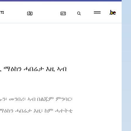
Persistent
TI
footer
menu
 ማዕከን ሓበሬታ እዚ ኣብ
፡ መንበሪ፡ ኣብ በልጁም ምንባር፡
ማዕከን ሓበሬታ እዚ፡ ከም ሓተትቲ