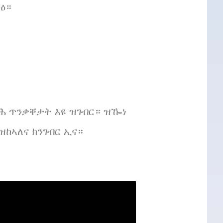
ንዕ።
 ጥንቃቐታት እዩ ዝገብር። ዝዀነ
ከኣለና ክንገብር ኢና።