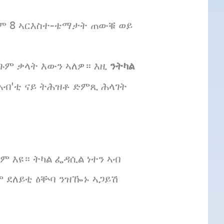
ቶም 8 ኣርእስተ-ቴማታት ጠውቑ ወይ
ንትካል
ጉም ቃላት እውን ኣለዎ። እዚ
ብ'ቲ ናይ ትሕዝቶ ድምጺ ሕላገት
ም እዩ። ትካል ፌዳሲል ነተን ኣብ
ም ደለይቲ ዕቝባ ንዝዀኑ ኣጋይሽ