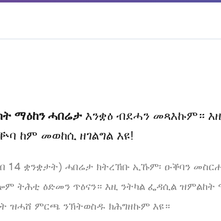
ከት ማዕከን ሓበሬታ
እንቋዕ ብደሓን መጻእኩም። እዚ
ቝባ ከም መወከሲ ዘገልግል እዩ!
ብ 14 ቋንቋታት) ሓበሬታ ክትረኽቡ ኢኹም፡ ዑቕባን መስርሑን
ሎም ትሕቲ ዕድመን ጥዕናን። እዚ ንትካል ፌዳሲል ዝምልከት 
ት ዝሓሸ ምርጫ ንኽትወስዱ ክሕግዘኩም እዩ።