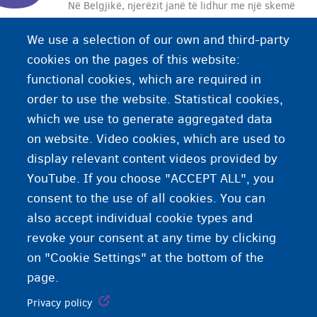
Në Belgjikë, njerëzit janë të lidhur me një skemë
sigurimi shëndetësor. Kjo do të thotë që fondi i
We use a selection of our own and third-party
sigurimit shëndetësor rimburson një pjesë të
cookies on the pages of this website:
madhe të shpenzimeve tuaja mjekësore dhe ju
functional cookies, which are required in
paguan një përfitim nëse nuk jeni në gjendje të
order to use the website. Statistical cookies,
punoni për shkak të sëmundjes ose shtatzënisë. ​​​​​
which we use to generate aggregated data
on website. Video cookies, which are used to
display relevant content videos provided by
YouTube. If you choose "ACCEPT ALL", you
consent to the use of all cookies. You can
also accept individual cookie types and
revoke your consent at any time by clicking
on "Cookie Settings" at the bottom of the
page.
Privacy policy