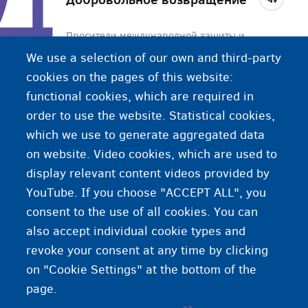
Просители международной защиты и
нелегально находящиеся в стране лица могут в
We use a selection of our own and third-party
любое время добровольно вернуться в свою
cookies on the pages of this website:
страну происхождения. Fedasil - это агентство,
functional cookies, which are required in
которое поможет таким людям: они получат
order to use the website. Statistical cookies,
билет на самолет и необходимую поддержку по
which we use to generate aggregated data
своей поездке.
on website. Video cookies, which are used to
display relevant content videos provided by
YouTube. If you choose "ACCEPT ALL", you
consent to the use of all cookies. You can
also accept individual cookie types and
revoke your consent at any time by clicking
on "Cookie Settings" at the bottom of the
page.