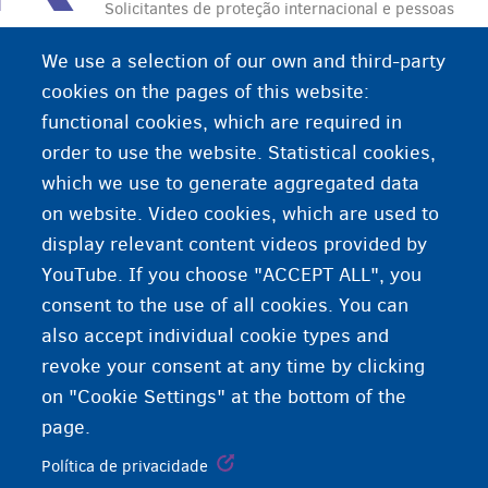
Solicitantes de proteção internacional e pessoas
sem residência legal podem retornar
We use a selection of our own and third-party
voluntariamente ao seu país de origem a qualquer
cookies on the pages of this website:
momento. A Fedasil é a agência que irá ajudá-los:
functional cookies, which are required in
eles recebem uma passagem aérea e o apoio
order to use the website. Statistical cookies,
necessário durante a viagem.
which we use to generate aggregated data
on website. Video cookies, which are used to
display relevant content videos provided by
YouTube. If you choose "ACCEPT ALL", you
consent to the use of all cookies. You can
also accept individual cookie types and
revoke your consent at any time by clicking
on "Cookie Settings" at the bottom of the
page.
Política de privacidade