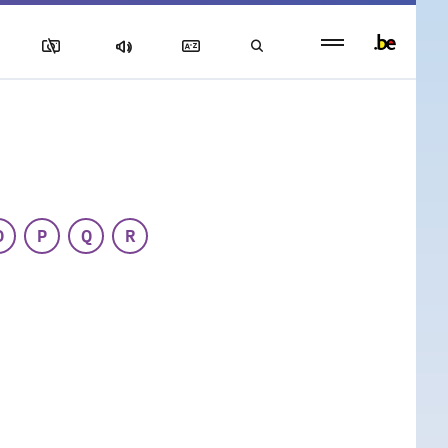
Persistent
footer
menu
O
P
Q
R