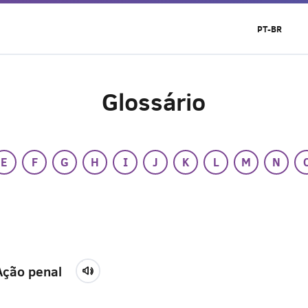
PT-BR
Glossário
E
F
G
H
I
J
K
L
M
N
Ação penal