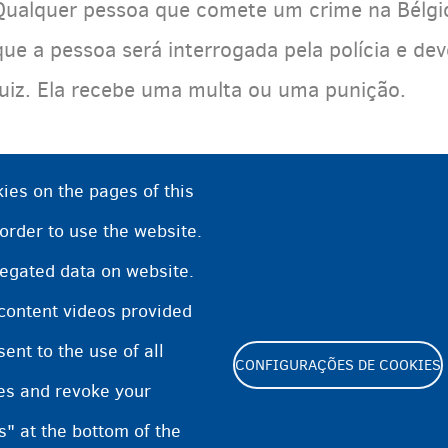
Qualquer pessoa que comete um crime na Bélgica
que a pessoa será interrogada pela polícia e d
juiz. Ela recebe uma multa ou uma punição.
ies on the pages of this
 order to use the website.
regated data on website.
 content videos provided
nt to the use of all
CONFIGURAÇÕES DE COOKIES
pes and revoke your
Footer
s" at the bottom of the
Cookie Settings
Cookies statement
Accessibilit