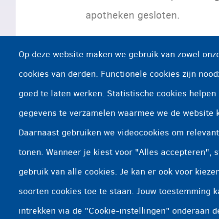
apotheken gesloten.
Op deze website maken we gebruik van zowel onze
Hebt u dringend medicati
cookies van derden. Functionele cookies zijn nood
van wacht gaan.
goed te laten werken. Statistische cookies helpe
gegevens te verzamelen waarmee we de website 
Dat is een apotheek per regi
Daarnaast gebruiken we videocookies om relevant
wacht is.
tonen. Wanneer je kiest voor "Alles accepteren", s
gebruik van alle cookies. Je kan er ook voor kiez
soorten cookies toe te staan. Jouw toestemming 
intrekken via de "Cookie-instellingen" onderaan d