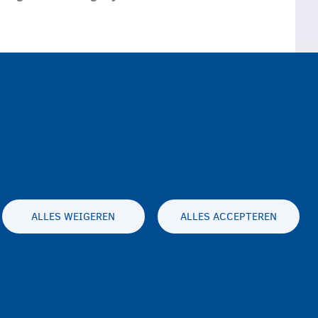
unt u naar een apotheker
 dokter welke apotheker van
ALLES WEIGEREN
ALLES ACCEPTEREN
Toegankelijkheidsverklaring
Privacy
Disclaimer
Contact