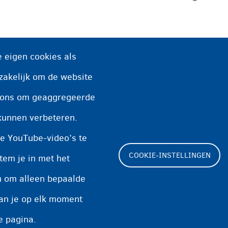
 eigen cookies als
e nodig en hebt u toestemming van de dokter, dan k
zakelijk om de website
n ons om geaggregeerde
kunnen verbeteren.
o die 's nachts of op zondag open is. Vraag de
e YouTube-video’s te
COOKIE-INSTELLINGEN
tem je in met het
en om alleen bepaalde
kan je op elk moment
Footer
Cookie-instellingen
Cookieverklaring
e pagina.
(menu)