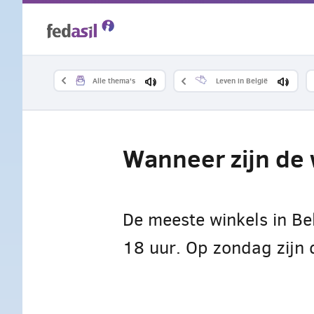
Overslaan
en
naar
Alle thema's
Leven in België
de
inhoud
Wanneer zijn de 
gaan
De meeste winkels in Be
18 uur. Op zondag zijn 