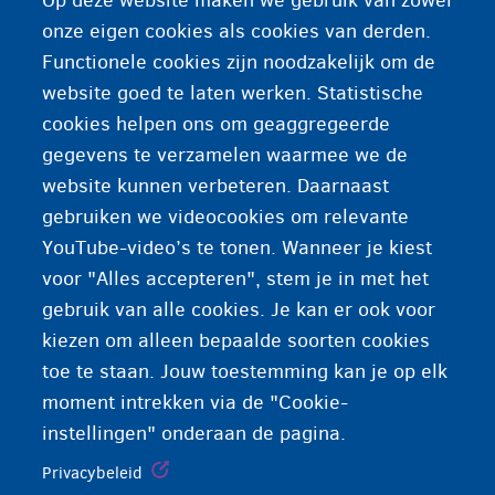
Op deze website maken we gebruik van zowel
Internationale bescherming.
De bescherming die
onze eigen cookies als cookies van derden.
een staat verleent aan iemand die zijn thuisland
Functionele cookies zijn noodzakelijk om de
heeft verlaten als vluchteling.
website goed te laten werken. Statistische
cookies helpen ons om geaggregeerde
gegevens te verzamelen waarmee we de
website kunnen verbeteren. Daarnaast
gebruiken we videocookies om relevante
YouTube-video’s te tonen. Wanneer je kiest
voor "Alles accepteren", stem je in met het
gebruik van alle cookies. Je kan er ook voor
kiezen om alleen bepaalde soorten cookies
toe te staan. Jouw toestemming kan je op elk
moment intrekken via de "Cookie-
instellingen" onderaan de pagina.
Privacybeleid