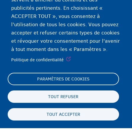
publicités pertinents. En choisissant «
ACCEPTER TOUT », vous consentez à
l'utilisation de tous les cookies. Vous pouvez
accepter et refuser certains types de cookies
et révoquer votre consentement pour l'avenir
à tout moment dans les « Paramètres ».
Politique de confidentialité
PARAMÈTRES DE COOKIES
Footer
Paramètres de cookies
(menu)
Déclaration relative aux cookies
TOUT REFUSER
Déclaration d'accessibilité
TOUT ACCEPTER
Vie privée & mentions légales
Persistent
FR
footer
Disclaimer
menu