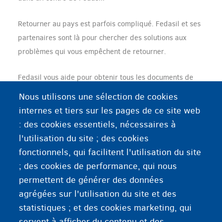
Retourner au pays est parfois compliqué. Fedasil et ses
partenaires sont là pour chercher des solutions aux
problèmes qui vous empêchent de retourner.
Fedasil vous aide pour obtenir tous les documents de
voyage.
Nous utilisons une sélection de cookies
internes et tiers sur les pages de ce site web
Selon le pays de destination, vous pouvez recevoir une
: des cookies essentiels, nécessaires à
aide supplémentaire lorsque vous êtes arrivé dans votre
l'utilisation du site ; des cookies
pays.
fonctionnels, qui facilitent l'utilisation du site
; des cookies de performance, qui nous
permettent de générer des données
Informations supplémentaires
agrégées sur l'utilisation du site et des
statistiques ; et des cookies marketing, qui
Dans le pays d’origine
servent à afficher du contenu et des