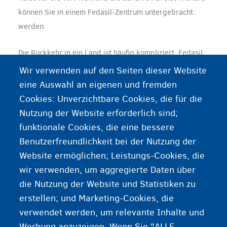
können Sie in einem Fedasil-Zentrum untergebracht
werden.
Die Rückkehr in ein Land ist häufig kompliziert. Fedasil
und seine Partner suchen nach Lösungen für Probleme,
Wir verwenden auf den Seiten dieser Website
die Ihre Rückkehr verhindern.
eine Auswahl an eigenen und fremden
Cookies: Unverzichtbare Cookies, die für die
Fedasil hilft Ihnen, alle Reisedokumente zu beschaffen.
Nutzung der Website erforderlich sind;
funktionale Cookies, die eine bessere
Abhängig vom Zielland erhalten Sie möglicherweise
Benutzerfreundlichkeit bei der Nutzung der
weitere Hilfe, wenn Sie in dem Land ankommen.
Website ermöglichen; Leistungs-Cookies, die
wir verwenden, um aggregierte Daten über
die Nutzung der Website und Statistiken zu
Weitere Informationen
erstellen; und Marketing-Cookies, die
verwendet werden, um relevante Inhalte und
Im Herkunftsland
Werbung anzuzeigen. Wenn Sie "ALLE