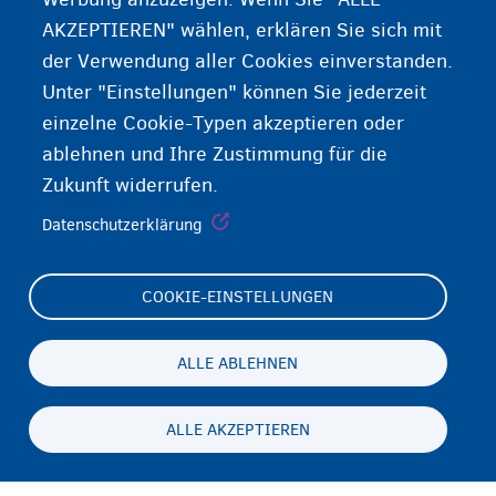
AKZEPTIEREN" wählen, erklären Sie sich mit
der Verwendung aller Cookies einverstanden.
Unter "Einstellungen" können Sie jederzeit
einzelne Cookie-Typen akzeptieren oder
ablehnen und Ihre Zustimmung für die
Zukunft widerrufen.
Datenschutzerklärung
COOKIE-EINSTELLUNGEN
Footer
Cookie Settings
(menu)
Cookies statement
ALLE ABLEHNEN
Accessibility statement
ALLE AKZEPTIEREN
Datenschutz und Haftungsausschluss
Persistent
DE
footer
Disclaimer
menu