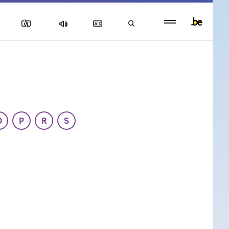
Persistent
footer
menu
O
P
R
S