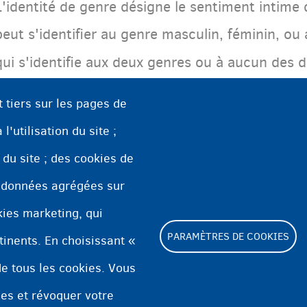
L'identité de genre désigne le sentiment intime
peut s'identifier au genre masculin, féminin, o
qui s'identifie aux deux genres ou à aucun des 
personne dont le sexe assigné à la naissance co
t tiers sur les pages de
cisgenre
transgenre
est dite
. Les personnes
ne
l'utilisation du site ;
au sexe qui leur a été assigné à la naissance. L'
n du site ; des cookies de
fluidité de g
varier au cours du temps, c'est la
 données agrégées sur
okies marketing, qui
PARAMÈTRES DE COOKIES
tinents. En choisissant «
e tous les cookies. Vous
Footer
ies et révoquer votre
Paramètres de cookies
Déclaration relative a