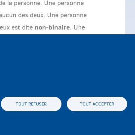
 de la personne. Une personne
u aucun des deux. Une personne
non-binaire
deux est dite
. Une
rrespond à l'identité de genre
 se sentent pas correspondre
identité de genre peut aussi
enre
.
TOUT REFUSER
TOUT ACCEPTER
ux cookies
Déclaration d'accessibilité