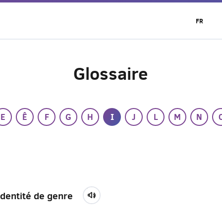
FR
Glossaire
E
Ê
F
G
H
I
J
L
M
N
Identité de genre