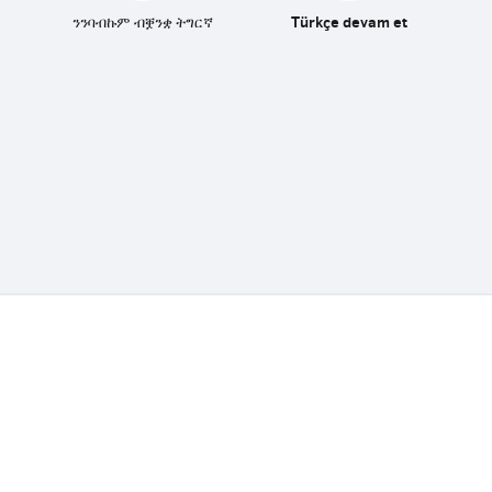
ንንባብኩም ብቛንቋ ትግርኛ
Türkçe devam et
Fedasil info, all rights reserved © 2026 - made by
Nascom