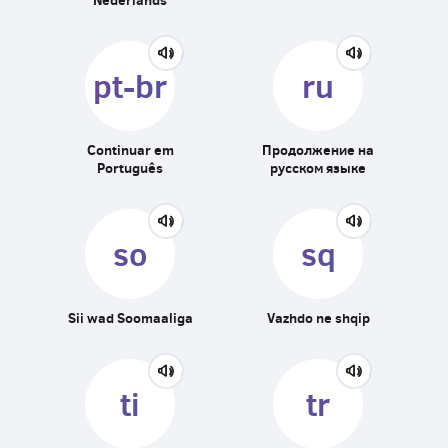
pt-br
ru
Continuar em
Продолжение на
Português
русском языке
so
sq
Sii wad Soomaaliga
Vazhdo ne shqip
ti
tr