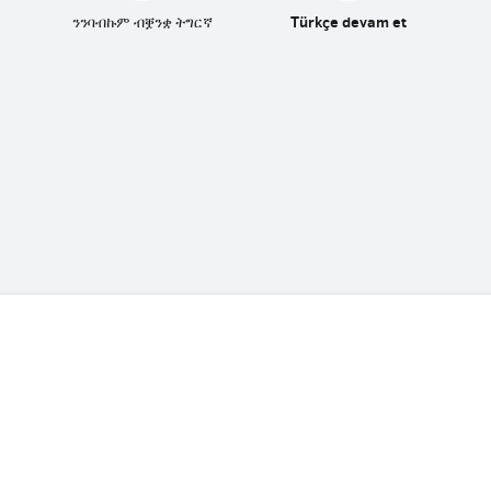
ንንባብኩም ብቛንቋ ትግርኛ
Türkçe devam et
Fedasil info, all rights reserved © 2026 - made by
Nascom