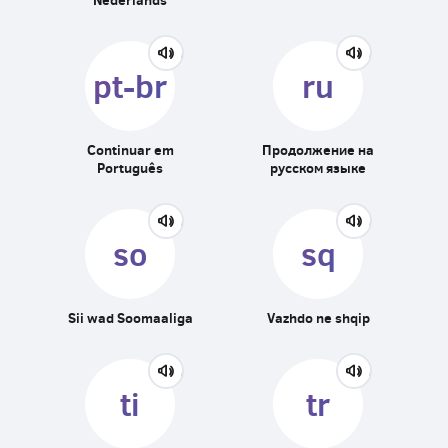
pt-br
ru
Continuar em
Продолжение на
Português
русском языке
so
sq
Sii wad Soomaaliga
Vazhdo ne shqip
ti
tr