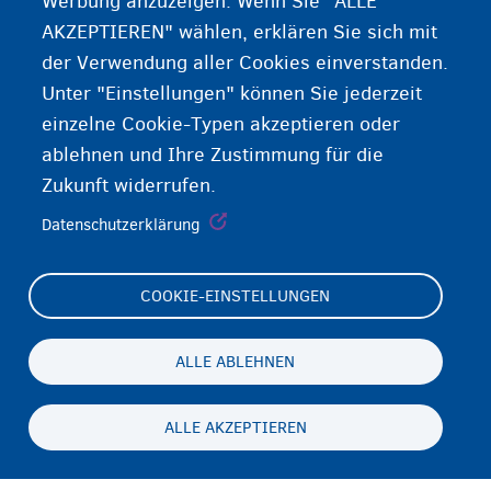
Werbung anzuzeigen. Wenn Sie "ALLE
AKZEPTIEREN" wählen, erklären Sie sich mit
der Verwendung aller Cookies einverstanden.
Unter "Einstellungen" können Sie jederzeit
einzelne Cookie-Typen akzeptieren oder
ablehnen und Ihre Zustimmung für die
Zukunft widerrufen.
Datenschutzerklärung
COOKIE-EINSTELLUNGEN
Footer
Cookie Settings
(menu)
Cookies statement
ALLE ABLEHNEN
Accessibility statement
ALLE AKZEPTIEREN
Datenschutz und Haftungsausschluss
Persistent
DE
footer
Disclaimer
menu