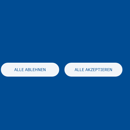
ahlen.
ALLE ABLEHNEN
ALLE AKZEPTIEREN
es statement
Accessibility statement
ausschluss
Disclaimer
Kontakt