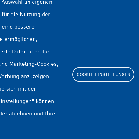
e Auswahl an eigenen
 für die Nutzung der
üssen Sie jedes Jahr zwischen 15 € und 20 € z
e eine bessere
te ermöglichen;
tionen?
erte Daten über die
 und Marketing-Cookies,
uchende und Flüchtlinge (Niederländisch)
COOKIE-EINSTELLUNGEN
Werbung anzuzeigen.
uchende und Flüchtlinge (Französisch)
e sich mit der
Einstellungen" können
oder ablehnen und Ihre
Footer
Cookie Settings
Cooki
(menu)
Datenschutz und Haftungs