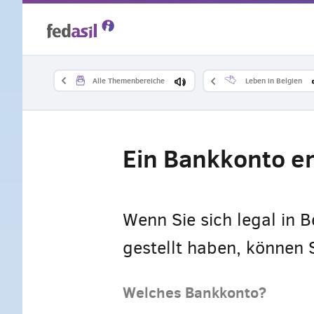
Skip
to
main
Alle Themenbereiche
Leben in Belgien
content
Ein Bankkonto e
Wenn Sie sich legal in B
gestellt haben, können 
Welches Bankkonto?