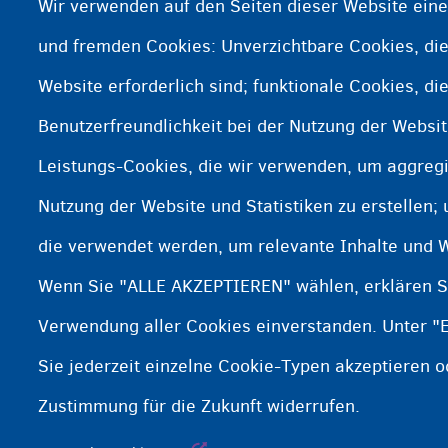
Kosten
Wir verwenden auf den Seiten dieser Website ein
und fremden Cookies: Unverzichtbare Cookies, die
Bei einem Basis-Bankkonto m
Website erforderlich sind; funktionale Cookies, di
Benutzerfreundlichkeit bei der Nutzung der Websi
Brauchen Sie weitere Informa
Leistungs-Cookies, die wir verwenden, um aggregi
Nutzung der Website und Statistiken zu erstellen;
Basis-Bankdienstleistungen für Asyls
die verwendet werden, um relevante Inhalte und 
Basis-Bankdienstleistungen für Asyls
Wenn Sie "ALLE AKZEPTIEREN" wählen, erklären Si
Verwendung aller Cookies einverstanden. Unter "
Sie jederzeit einzelne Cookie-Typen akzeptieren 
Zustimmung für die Zukunft widerrufen.
Fedasil info, all rights reserved © 2026 - made by
Nascom