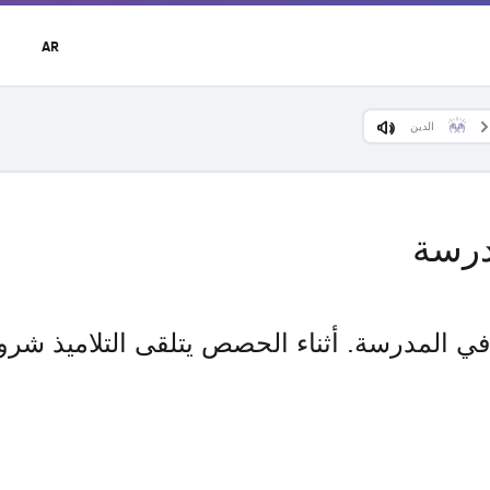
t
AR
r
u
الدين
درسة
 المدرسة. أثناء الحصص يتلقى التلاميذ شروح