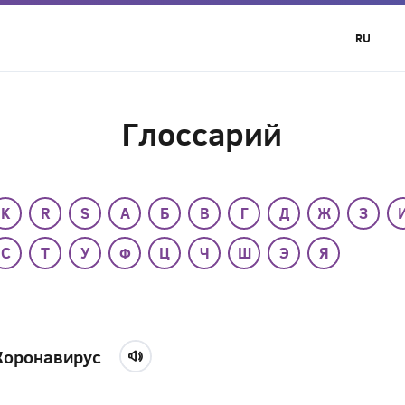
RU
Глоссарий
K
R
S
А
Б
В
Г
Д
Ж
З
С
Т
У
Ф
Ц
Ч
Ш
Э
Я
Коронавирус