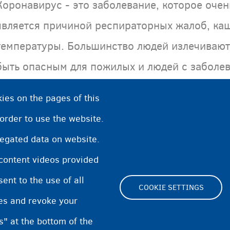
Коронавирус - это заболевание, которое очен
является причиной респираторных жалоб, ка
температуры. Большинство людей излечивают
быть опасным для пожилых и людей с заболев
почек.
ies on the pages of this
 order to use the website.
regated data on website.
 content videos provided
nt to the use of all
COOKIE SETTINGS
pes and revoke your
Footer
s" at the bottom of the
Cookie Settings
Cooki