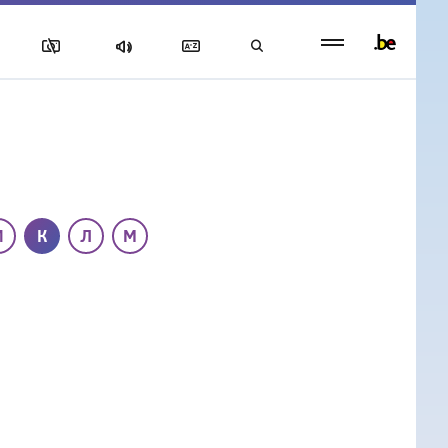
Persistent
footer
menu
И
К
Л
М