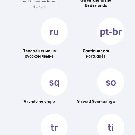
Nederlands
ورکړئ
ru
pt-br
Продолжение на
Continuar em
русском языке
Português
sq
so
Vazhdo ne shqip
Sii wad Soomaaliga
tr
ti