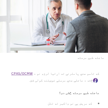
عاجله طبي مرسته
که تاسو صحي پاملرنې ته اړتیا لرئ، نو د
CPAS/OCMW
څخه د عاجلې صحي مرستې غوښتنه کولی شئ.
عاجله طبي مرسته څشی دی؟
که مریض یې نو ډاکټر ته تلل