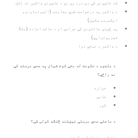
که غاښونو کې دې درد وي نو د غاښونو ډاکټر ته تلل
د ډاکټر په درخواست طبي معاینه (الټراساونډ،
ایکسری، سکین)
په ځینو حالتونو کې جراحي او د حالت اعاده (مثلاً
فیزیوتراپي)
د ډاکټر د نسخې دوا
د بلجیم د حکومت له مخې کوم شیان په صحي مرسته کې
نه راځي؟
خواړه
جامې
کور
د عاجلې صحي مرستې غوښتنه څنګه کولی شې؟
دا قدمونه تعقیب کړه: