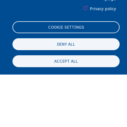
Privacy policy
COOKIE SETTINGS
Footer
Cookie Settings
(menu)
Cookies statement
DENY ALL
Accessibility statement
ACCEPT ALL
محرمیت او سلب مسئولیت
Persistent
PS
footer
Disclaimer
menu
تماس
Fedasil info, all rights reserved © 2026 - made by
Nascom