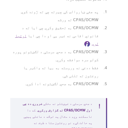
په هغې ښاروالۍ کې چیرته چې ته ژوند کوې
CPAS/OCMW ته ورشه
CPAS/OCMW به تحقیق وکړي چې ایا ته د
قانوني اقامې نه غیر یې او دا چې ایا
اړتیا
لرې
.
CPAS/OCMW به د صحي مرستې د لګښتونو پوره
کولو سره موافقه وکړي.
فقط ددغې نه وروسته به بیا ته ډاکټر یا
روغتون ته تللی شې.
CPAS/OCMW به صحي لګښتونه ادا کوي.
ضروري ده چې
د صحي مرستې د غوښتلو نه مخکې
اول CPAS/OCMW ته ګزارش ورکړې
. که دا
ناممکنه وي، د مثال په توګه د عاجلې پېښې
په حالت کې، نو روغتون ستا د طرف نه