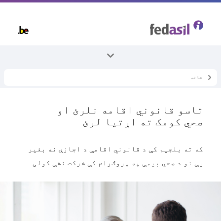
Skip
to
main
content
شاته
ټول موضوعات
روغتیا
تاسو قانوني اقامه نلرئ او
صحي مرسته
صحي کومک ته اړتیا لرئ
که ته بلجیم کې د قانوني اقامې د اجازې نه بغیر
یې نو د صحي بیمې په پروګرام کې شرکت نشې کولی.