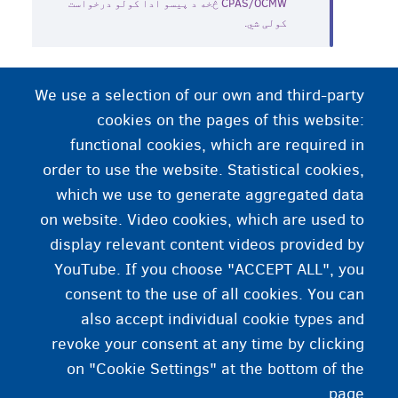
CPAS/OCMW څخه د پیسو ادا کولو درخواست
کولی شي.
ایا ته عاجل کومک ته ضرورت
We use a selection of our own and third-party
cookies on the pages of this website:
لرې، یا په خطر کې یې؟
functional cookies, which are required in
order to use the website. Statistical cookies,
نو عاجل لمبر 101 یا 112 ته
which we use to generate aggregated data
زنګ ووهه.
on website. Video cookies, which are used to
display relevant content videos provided by
YouTube. If you choose "ACCEPT ALL", you
consent to the use of all cookies. You can
also accept individual cookie types and
revoke your consent at any time by clicking
on "Cookie Settings" at the bottom of the
page.