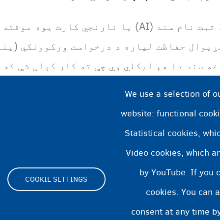
نارنجي کارت
ثبت نام سند (AI) یا
یوه موقته د
پنا
ړیوال حفاظت لپاره د درخواست ورکوونکي (
غه سند دا هم لیکلي وي چې ته کار کولی شې که ن
We use a selection of o
تاسو ضمیمه 26 لرئ نو تاسو د ښاروالۍ څخه
website: functional cooki
Statistical cookies, wh
CGVS/ ستاسو درخواست د اخیستلو وړ اعلان کړي.
Video cookies, which ar
by YouTube. If you 
COOKIE SETTINGS
cookies. You can a
Footer
consent at any time by
ity statement
Cookies statement
Cookie Settings