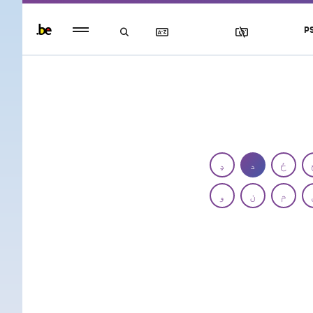
Persistent
P
footer
menu
ځ
د
ډ
م
ن
و