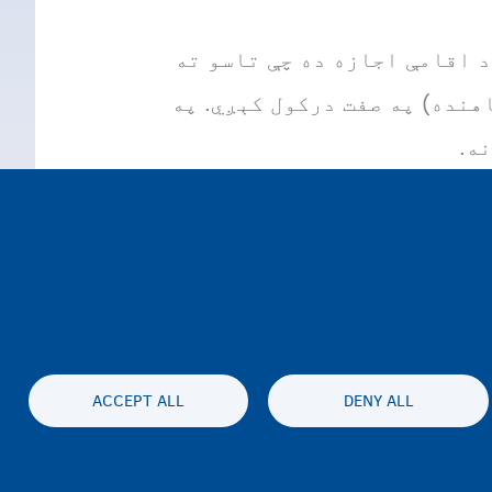
 اقامې اجازه ده چې تاسو ته
هنده
) په صفت درکول کېږي. په
ه.
AI
ترلاسه کولی شئ. که تاسو
دوباره درخواست ورکړی وي، نو تاسو ته یوازې هغه وخت AI درکړی شي چې
ACCEPT ALL
DENY ALL
Accessibil
محرمیت او سلب مسئولیت