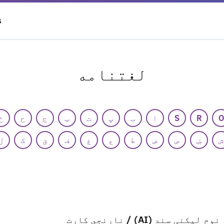
S
لغتنامه
O
R
S
ا
ب
پ
ت
ټ
ج
ح
خ
ش
ښ
ص
ض
ط
ع
غ
ف
ق
ک
ل
نوم لیکنی سند (AI) / نارنجي کارت