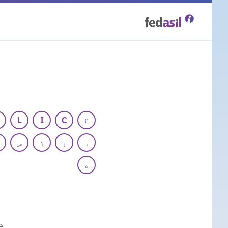
Skip
to
main
content
L
I
C
۲
ر
ز
ژ
س
ه
د
د 