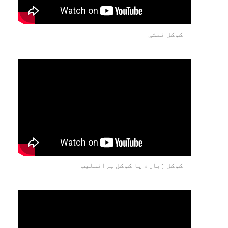
ګوګل نقشې
ګوګل ژباړه یا ګوګل ټرانسلیټ