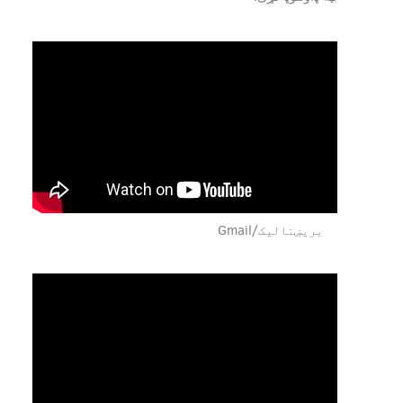
بریښنالیک/Gmail