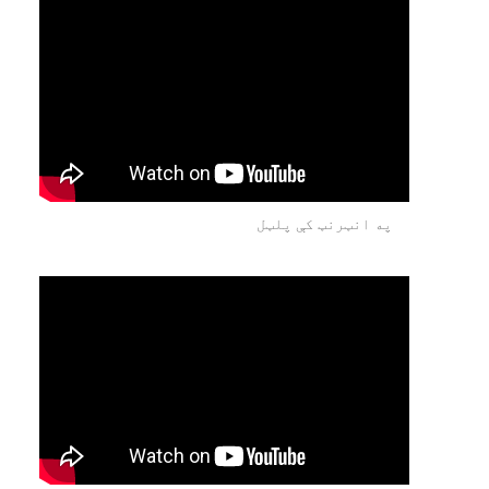
په انټرنټ کې پلټل