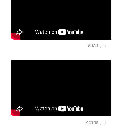
کار VDAB
کار Actiris