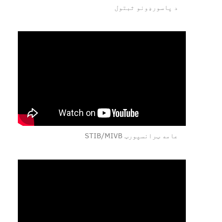
د پاسورډونو ثبتول
عامه ټرانسپورټ STIB/MIVB