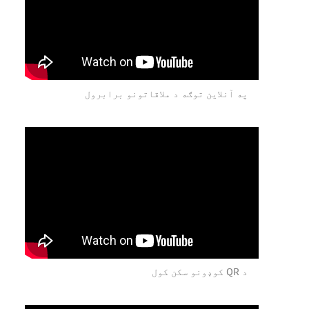
په آنلاین توګه د ملاقاتونو برابرول
د QR کوډونو سکن کول