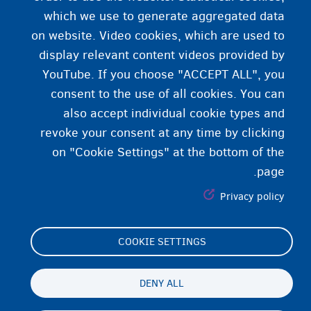
11 Digital keys
which we use to generate aggregated data
on website. Video cookies, which are used to
12 Dangers on the internet
display relevant content videos provided by
YouTube. If you choose "ACCEPT ALL", you
consent to the use of all cookies. You can
also accept individual cookie types and
revoke your consent at any time by clicking
on "Cookie Settings" at the bottom of the
page.
Privacy policy
COOKIE SETTINGS
Footer
Cookie Settings
(menu)
Cookies statement
DENY ALL
Accessibility statement