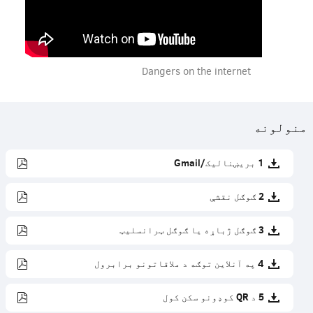
Dangers on the internet
منولونه
1 بریښنالیک/Gmail
2 ګوګل نقشې
3 ګوګل ژباړه یا ګوګل ټرانسلیټ
4 په آنلاین توګه د ملاقاتونو برابرول
5 د QR کوډونو سکن کول