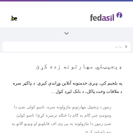
Skip
to
main
content
شاته
ټول موضوعات
زده کول
ډیجیټلي مهارتونه زده کړئ
ډیجیټلي مهارتونه زده کړئ
په بلجیم کې، ډیری خدمتونه آنلاین وړاندې کیږي: د ډاکټر سره
د ملاقات وخت ټاکل، د بانک لیږد کول ...
زموږ د ډیجیټل مهارتونو ماژولونه سره، تاسو کولی شئ دا
ومومئ چې ګام په ګام دا څنګه ترسره کړئ!
تاسو کولئ
شئ زموږ دا ماژولونه په پی ډی اف فایلونو او ویډیو ګانو په
بڼه ډاونلوډ کړئ.