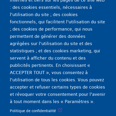
internes et tiers sur les pages de ce site web
« Introduire un recours » signifie qu'une personne
: des cookies essentiels, nécessaires à
proteste, par exemple, contre une décision des
l'utilisation du site ; des cookies
services d'asile (CGRA ou l'Office des étrangers).
fonctionnels, qui facilitent l'utilisation du site
De nombreux demandeurs d'asile introduisent un
; des cookies de performance, qui nous
recours lorsqu'ils apprennent qu'ils ne peuvent
permettent de générer des données
pas rester en Belgique.
agrégées sur l'utilisation du site et des
statistiques ; et des cookies marketing, qui
servent à afficher du contenu et des
publicités pertinents. En choisissant «
ACCEPTER TOUT », vous consentez à
l'utilisation de tous les cookies. Vous pouvez
accepter et refuser certains types de cookies
et révoquer votre consentement pour l'avenir
à tout moment dans les « Paramètres ».
Politique de confidentialité