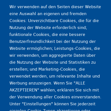
Wir verwenden auf den Seiten dieser Website
eine Auswahl an eigenen und fremden
Fedasil wählt Ihren neuen Aufnahmeplatz gemäß
Cookies: Unverzichtbare Cookies, die für die
der Gründe für Ihren Wechsel, Ihren Bedürfnissen
und den verfügbaren Plätzen. Das bedeutet, dass
Nutzung der Website erforderlich sind;
Sie den neuen Platz nicht selber wählen können.
funktionale Cookies, die eine bessere
Benutzerfreundlichkeit bei der Nutzung der
Website ermöglichen; Leistungs-Cookies, die
Weitere Informationen
wir verwenden, um aggregierte Daten über
die Nutzung der Website und Statistiken zu
Aufnahme von Asylsuchenden
erstellen; und Marketing-Cookies, die
verwendet werden, um relevante Inhalte und
Ihr Aufnahmeplatz
Werbung anzuzeigen. Wenn Sie "ALLE
AKZEPTIEREN" wählen, erklären Sie sich mit
der Verwendung aller Cookies einverstanden.
Unter "Einstellungen" können Sie jederzeit
einzelne Cookie-Typen akzeptieren oder