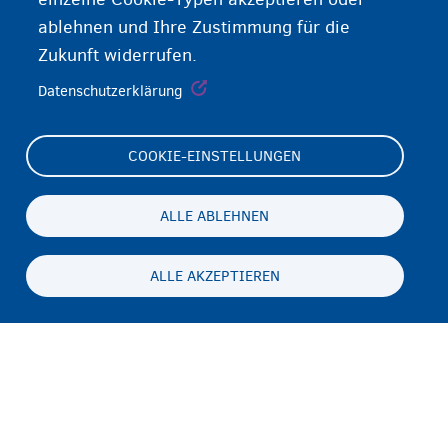
ablehnen und Ihre Zustimmung für die
Zukunft widerrufen.
Datenschutzerklärung
COOKIE-EINSTELLUNGEN
Footer
Cookie Settings
(menu)
Cookies statement
ALLE ABLEHNEN
Accessibility statement
ALLE AKZEPTIEREN
Datenschutz und Haftungsausschluss
Persistent
DE
footer
Disclaimer
menu
Kontakt
Fedasil info, all rights reserved © 2026 - made by
Nascom