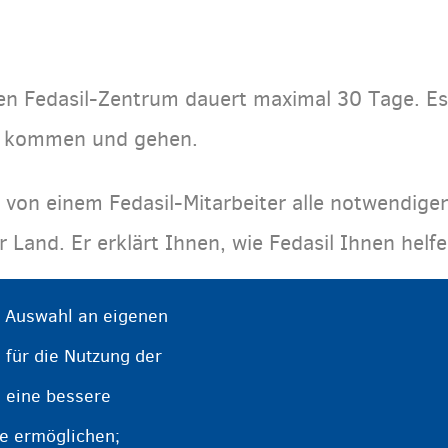
n Fedasil-Zentrum dauert maximal 30 Tage. Es 
i kommen und gehen.
 von einem Fedasil-Mitarbeiter alle notwendige
r Land. Er erklärt Ihnen, wie Fedasil Ihnen helf
e Auswahl an eigenen
ren möchten, können Sie Ihre Entscheidung bi
 für die Nutzung der
 Wenn Sie sich entscheiden, in Ihr Land zurückz
e eine bessere
te ermöglichen;