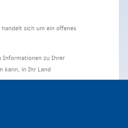
handelt sich um ein offenes
n Informationen zu Ihrer
en kann, in Ihr Land
s zum letzten Moment ändern
ukehren, bleiben Sie bis zur