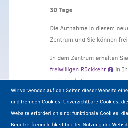
30 Tage
Die Aufnahme in diesem neue
Zentrum und Sie können fre
In dem Zentrum erhalten Sie
freiwilligen Rückkehr
in Ih
zurückzukehren.
Wir verwenden auf den Seiten dieser Website ein
Wenn Sie in Land zurückkeh
und fremden Cookies: Unverzichtbare Cookies, die
und Belgien nicht verlassen.
Website erforderlich sind; funktionale Cookies, di
Ihrer Abreise im Zentrum.
Benutzerfreundlichkeit bei der Nutzung der Websi