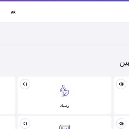
t
AR
r
u
ين
وصيك