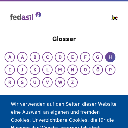
Skip
to
main
content
Glossar
A
Ä
B
C
D
E
F
G
H
I
J
K
L
M
N
O
Ö
P
R
S
U
V
W
Z
H
Wir verwenden auf den Seiten dieser Website
eine Auswahl an eigenen und fremden
Hausordnung
Cookies: Unverzichtbare Cookies, die für die