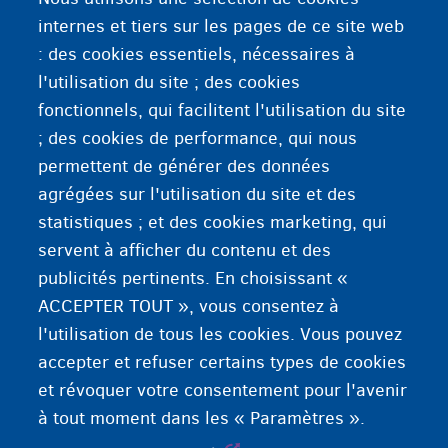
internes et tiers sur les pages de ce site web
Pas dans un centre d'accueil
S'enregistrer pour une place
d'accueil
: des cookies essentiels, nécessaires à
l'utilisation du site ; des cookies
fonctionnels, qui facilitent l'utilisation du site
; des cookies de performance, qui nous
permettent de générer des données
Trouver son propre logement
Besoin d'un abri
agrégées sur l'utilisation du site et des
statistiques ; et des cookies marketing, qui
servent à afficher du contenu et des
publicités pertinents. En choisissant «
ACCEPTER TOUT », vous consentez à
l'utilisation de tous les cookies. Vous pouvez
accepter et refuser certains types de cookies
et révoquer votre consentement pour l'avenir
à tout moment dans les « Paramètres ».