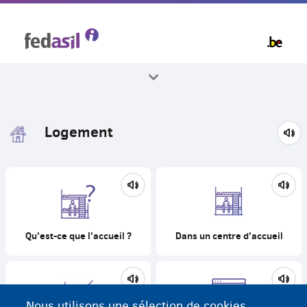
Skip
to
main
content
Tous les thèmes
Logement
Qu'est-ce que l'accueil ?
Dans un centre d'accueil
Nous utilisons une sélection de cookies