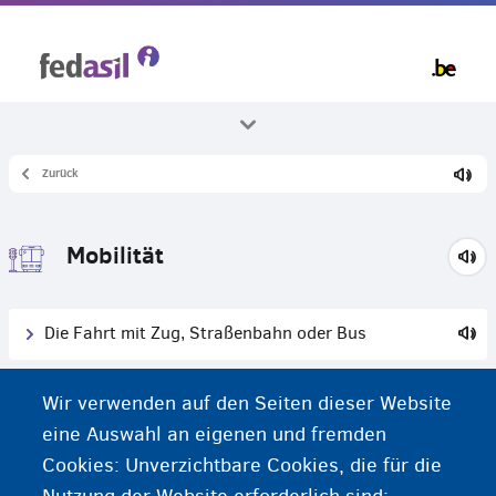
Skip
to
main
content
Zurück
Alle Themenbereiche
Leben in Belgien
Mobilität
Die Fahrt mit Zug, Straßenbahn oder Bus
In Belgien Auto fahren
Wir verwenden auf den Seiten dieser Website
eine Auswahl an eigenen und fremden
Ein belgischer Führerschein
Cookies: Unverzichtbare Cookies, die für die