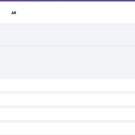
t
AR
r
u