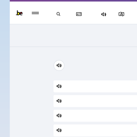
Persisten
foote
men