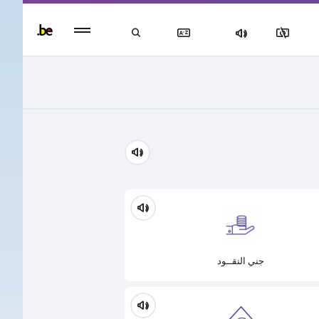
Persisten
foote
men
جني النقــود