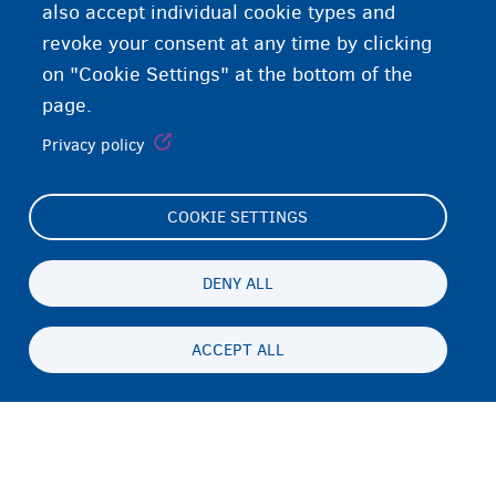
also accept individual cookie types and
revoke your consent at any time by clicking
on "Cookie Settings" at the bottom of the
page.
Privacy policy
COOKIE SETTINGS
Footer
Cookie Settings
(menu)
Cookies statement
DENY ALL
Accessibility statement
ACCEPT ALL
ጉዳይ ብሕትውናን ባዕላዊ ሕድገት መሰልን
Persistent
TI
footer
Disclaimer
menu
ኣድራሻ
Fedasil info, all rights reserved © 2026 - made by
Nascom