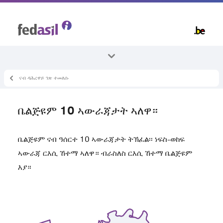
Skip
to
main
content
ናብ ዳሕረዋይ ገጽ ተመለሱ
ኵላቶም ኣርእስተ-ቴማታት
ኣብ ቤልጂዩም ምቕማጥ
ቤልጅዩም 10 ኣውራጃታት ኣለዋ።
ብዛዕባ ቤልጂዩም
ቤልጅዩም ናብ ዓሰርተ 10 ኣውራጃታት ትኽፈል፡፡ ነፍስ-ወከፍ
ኣውራጃ ርእሲ ኸተማ ኣለዋ። ብራስለስ ርእሲ ኸተማ ቤልጅዩም
እያ።