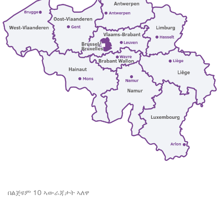
በልጅዩም 10 ኣውራጃታት ኣለዋ