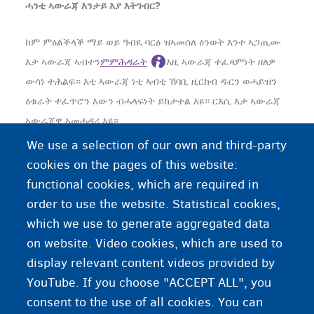
ሓንቲ ኣውራጃ እንታይ እያ እትገብር?
ከም ምዕልቕላቕ ማይ ወይ ዓብዪ ባርዕ ዝኣመሰለ ዕንወት እንተ ኣጋጢሙ
እታ ኣውራጃ ኣብተን
ምምሕዳራት
እዚ ኣውራጃ ተፈጻምነት ዘለዎ
ውሳነ ተሕልፍ። እቲ ኣውራጃ ነቲ ኣብቲ ኸባቢ ዚርከብ ዱርን ወሓይዝን
ዕቁራት ተፈጥሮን እውን ብሓላፍነት ይከታተል እዩ። ርእሲ እታ ኣውራጃ
ኣውራጃዊ ኣመሓዳሪ እዩ።
We use a selection of our own and third-party
cookies on the pages of this website:
ሓደ ሰብ ኣበይ ከም እትነብር እንተ ሓቲቱካ መጀመርታ ነቲ
functional cookies, which are required in
ኣውራጃ ድሕሪኡ ኸኣ ነቲ ምምሕዳር ከተማ ወይ ከተማ ንገሮ።
order to use the website. Statistical cookies,
which we use to generate aggregated data
ኣብ በልጅዩም እተፈላለየ ምምሕዳራትን ከተማታትን እኳ እንተሎ ነፍሲ
on website. Video cookies, which are used to
ወከፍ በልጅዩማዊ ግን ነተን 10 ኣውራጃታት እዩ ዝፈልጥ።
display relevant content videos provided by
YouTube. If you choose "ACCEPT ALL", you
consent to the use of all cookies. You can