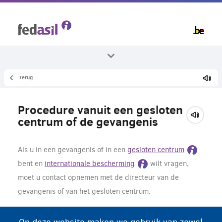
Overslaan
en
naar
de
inhoud
gaan
Terug
Alle thema's
Asiel en procedure
Procedure vanuit een gesloten
Asiel aanvraag
centrum of de gevangenis
Als u in een gevangenis of in een
gesloten centrum
bent en
internationale bescherming
wilt vragen,
moet u contact opnemen met de directeur van de
gevangenis of van het gesloten centrum.
De directeur van de gevangenis of van het gesloten