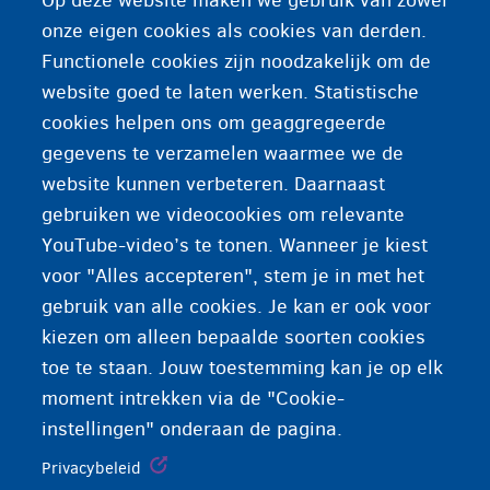
Op deze website maken we gebruik van zowel
centrum zal u de informatie geven die u nodig hebt om
onze eigen cookies als cookies van derden.
de bescherming te vragen. U kunt ook hulp vragen aan
Functionele cookies zijn noodzakelijk om de
een
advocaat
en aan verenigingen die
website goed te laten werken. Statistische
gevangenissen en gesloten centra bezoeken.
cookies helpen ons om geaggregeerde
gegevens te verzamelen waarmee we de
website kunnen verbeteren. Daarnaast
gebruiken we videocookies om relevante
YouTube-video’s te tonen. Wanneer je kiest
voor "Alles accepteren", stem je in met het
gebruik van alle cookies. Je kan er ook voor
kiezen om alleen bepaalde soorten cookies
toe te staan. Jouw toestemming kan je op elk
moment intrekken via de "Cookie-
instellingen" onderaan de pagina.
Privacybeleid