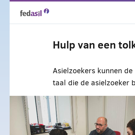
Overslaan
en
naar
Hulp van een tol
de
inhoud
gaan
Asielzoekers kunnen de h
taal die de asielzoeker b