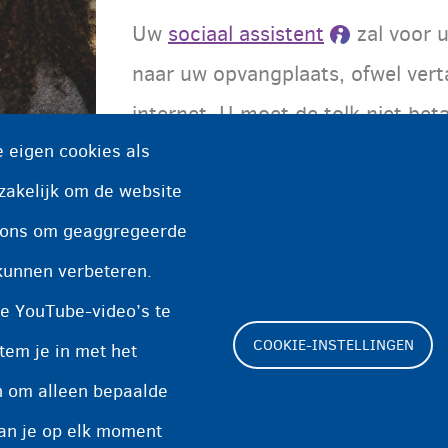
Uw
sociaal assistent
zal voor u
naar uw opvangplaats, ofwel vertaa
internet. U moet de tolk niet beta
 eigen cookies als
voor u kan vinden, dan kan hij/zi
zakelijk om de website
of van een medewerker.
n ons om geaggregeerde
kunnen verbeteren.
e YouTube-video’s te
COOKIE-INSTELLINGEN
tem je in met het
en om alleen bepaalde
Footer
kan je op elk moment
Cookie-instellingen
Cookieverklaring