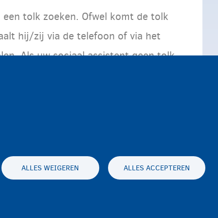
 een tolk zoeken. Ofwel komt de tolk
lt hij/zij via de telefoon of via het
len. Als uw sociaal assistent geen tolk
j hulp vragen van een andere asielzoeker
ALLES WEIGEREN
ALLES ACCEPTEREN
Toegankelijkheidsverklaring
Privacy