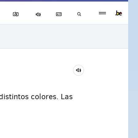
Persistent
footer
menu
istintos colores. Las