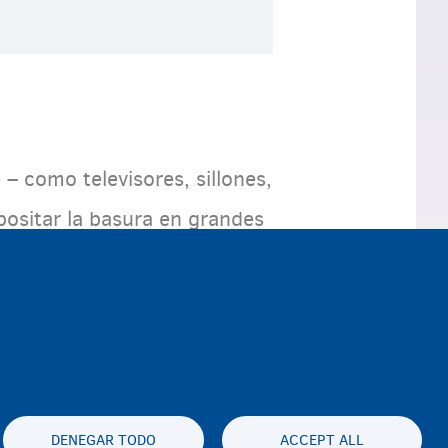
– como televisores, sillones,
positar la basura en grandes
DENEGAR TODO
ACCEPT ALL