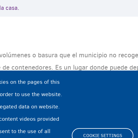
la casa.
volúmenes o basura que el municipio no recoge 
e de contenedores. Es un lugar donde puede de
sos tendrá que pagar para entregar su basura.
ies on the pages of this
 order to use the website.
regated data on website.
 content videos provided
nt to the use of all
COOKIE SETTINGS