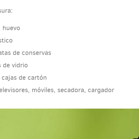
sura:
, huevo
stico
latas de conservas
 de vidrio
, cajas de cartón
elevisores, móviles, secadora, cargador