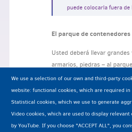
puede colocarla fuera de 
El parque de contenedores
Usted deberá llevar grandes 
armarios, piedras – al parqu
contenedores. En algunos ca
We use a selection of our own and third-party cook
website: functional cookies, which are required in
¿Necesita más información?
Statistical cookies, which we use to generate agg
Video cookies, which are used to display relevant
Fost+
by YouTube. If you choose "ACCEPT ALL", you conse