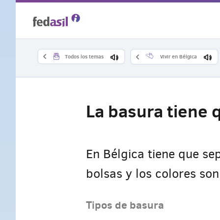
Skip
to
main
Todos los temas
Vivir en Bélgica
content
La basura tiene 
En Bélgica tiene que se
bolsas y los colores son
Tipos de basura