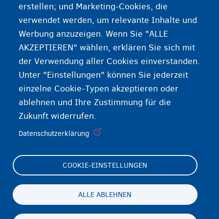
erstellen; und Marketing-Cookies, die
verwendet werden, um relevante Inhalte und
Soziale Unterstützung vom OCMW/CPAS
Werbung anzuzeigen. Wenn Sie "ALLE
AKZEPTIEREN" wählen, erklären Sie sich mit
der Verwendung aller Cookies einverstanden.
Unter "Einstellungen" können Sie jederzeit
einzelne Cookie-Typen akzeptieren oder
ablehnen und Ihre Zustimmung für die
Zukunft widerrufen.
Datenschutzerklärung
COOKIE-EINSTELLUNGEN
Footer
Cookie Settings
(menu)
Cookies statement
ALLE ABLEHNEN
Accessibility statement