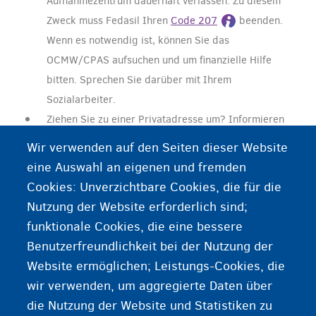
Aufnahmezentrum dauerhaft verlassen. Zu diesem
Zweck muss Fedasil Ihren
Code 207
beenden.
Wenn es notwendig ist, können Sie das
OCMW/CPAS aufsuchen und um finanzielle Hilfe
bitten. Sprechen Sie darüber mit Ihrem
Sozialarbeiter.
Ziehen Sie zu einer Privatadresse um? Informieren
Sie die Asyldienste mit dem Formular
Wir verwenden auf den Seiten dieser Website
„Adressänderung“
über Ihre neue Adresse.
eine Auswahl an eigenen und fremden
Cookies: Unverzichtbare Cookies, die für die
Nutzung der Website erforderlich sind;
funktionale Cookies, die eine bessere
Benutzerfreundlichkeit bei der Nutzung der
Nach Arbeit suchen
Website ermöglichen; Leistungs-Cookies, die
Einer Krankenkasse beitreten
wir verwenden, um aggregierte Daten über
die Nutzung der Website und Statistiken zu
Ein Bankkonto eröffnen