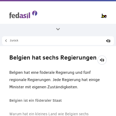
Skip
to
main
content
Zurück
Alle Themenbereiche
Leben in Belgien
Belgien hat sechs Regierungen
Über Belgien
Belgien hat eine föderale Regierung und fünf
regionale Regierungen. Jede Regierung hat einige
Minister mit eigenen Zuständigkeiten.
Belgien ist ein föderaler Staat
Warum hat ein kleines Land wie Belgien sechs