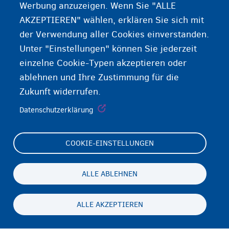
Werbung anzuzeigen. Wenn Sie "ALLE
AKZEPTIEREN" wählen, erklären Sie sich mit
der Verwendung aller Cookies einverstanden.
Unter "Einstellungen" können Sie jederzeit
einzelne Cookie-Typen akzeptieren oder
ablehnen und Ihre Zustimmung für die
Zukunft widerrufen.
Datenschutzerklärung
COOKIE-EINSTELLUNGEN
Footer
Cookie Settings
(menu)
Cookies statement
ALLE ABLEHNEN
Accessibility statement
ALLE AKZEPTIEREN
Datenschutz und Haftungsausschluss
Persistent
DE
footer
Disclaimer