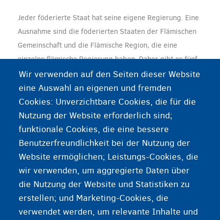
Jeder föderierte Staat hat seine eigene Regierung. Eine
Ausnahme sind die föderierten Staaten der Flämischen
Gemeinschaft und die Flämische Region, die eine
einzelne flämische Regierung haben. Daher gibt es fünf
regionale Regierungen in Belgien und eine
föderale
Wir verwenden auf den Seiten dieser Website
Regierung
. Die föderale Regierung trifft
eine Auswahl an eigenen und fremden
Entscheidungen für das Land als ganzes.
Cookies: Unverzichtbare Cookies, die für die
Nutzung der Website erforderlich sind;
Eine Regierung besteht aus Ministern und
funktionale Cookies, die eine bessere
Staatssekretären, die alle eigene Zuständigkeiten
Benutzerfreundlichkeit bei der Nutzung der
haben: Innenpolitik, Außenpolitik, Justiz, öffentliche
Website ermöglichen; Leistungs-Cookies, die
Gesundheit usw.
wir verwenden, um aggregierte Daten über
die Nutzung der Website und Statistiken zu
erstellen; und Marketing-Cookies, die
verwendet werden, um relevante Inhalte und
Weitere Informationen zur föderalen Regierung