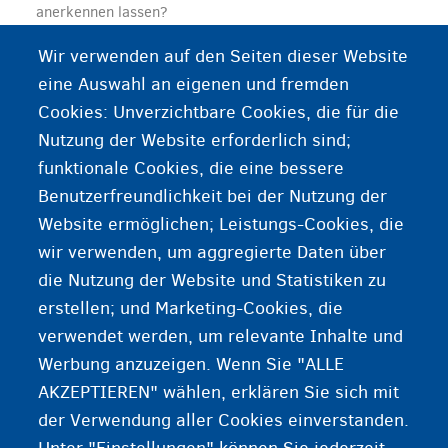
anerkennen lassen?
Wir verwenden auf den Seiten dieser Website
Fragen Sie bei ENIC/NARIC-Wallonie nach der
eine Auswahl an eigenen und fremden
Anerkennung Ihres Studienabschlusses.
Cookies: Unverzichtbare Cookies, die für die
Nutzung der Website erforderlich sind;
Referenzen zu möglichen
funktionale Cookies, die eine bessere
Benutzerfreundlichkeit bei der Nutzung der
vorherigen oder folgenden
Website ermöglichen; Leistungs-Cookies, die
Infoseiten ergänzen:
wir verwenden, um aggregierte Daten über
die Nutzung der Website und Statistiken zu
Höhere Bildung
erstellen; und Marketing-Cookies, die
Arbeiten
verwendet werden, um relevante Inhalte und
VDAB/FOREM/Actiris
Werbung anzuzeigen. Wenn Sie "ALLE
AKZEPTIEREN" wählen, erklären Sie sich mit
der Verwendung aller Cookies einverstanden.