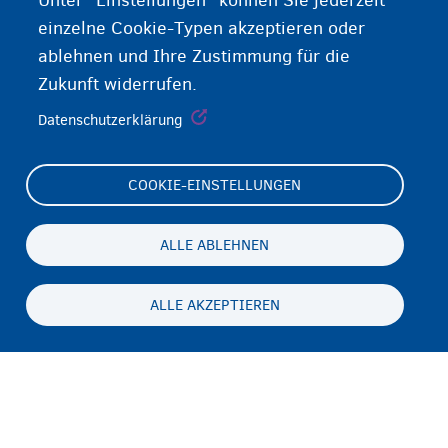
Unter "Einstellungen" können Sie jederzeit
einzelne Cookie-Typen akzeptieren oder
ablehnen und Ihre Zustimmung für die
Zukunft widerrufen.
Datenschutzerklärung
COOKIE-EINSTELLUNGEN
Footer
Cookie Settings
(menu)
Cookies statement
ALLE ABLEHNEN
Accessibility statement
ALLE AKZEPTIEREN
Datenschutz und Haftungsausschluss
Persistent
DE
footer
Disclaimer
menu
Kontakt
Fedasil info, all rights reserved © 2026 - made by
Nascom